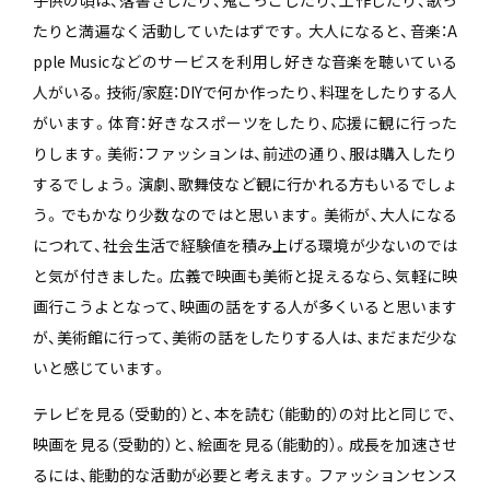
子供の頃は、落書きしたり、鬼ごっこしたり、工作したり、歌っ
たりと満遍なく活動していたはずです。大人になると、音楽：A
pple Musicなどのサービスを利用し好きな音楽を聴いている
人がいる。技術/家庭：DIYで何か作ったり、料理をしたりする人
がいます。体育：好きなスポーツをしたり、応援に観に行った
りします。美術：ファッションは、前述の通り、服は購入したり
するでしょう。演劇、歌舞伎など観に行かれる方もいるでしょ
う。でもかなり少数なのではと思います。美術が、大人になる
につれて、社会生活で経験値を積み上げる環境が少ないのでは
と気が付きました。広義で映画も美術と捉えるなら、気軽に映
画行こうよとなって、映画の話をする人が多くいると思います
が、美術館に行って、美術の話をしたりする人は、まだまだ少な
いと感じています。
テレビを見る（受動的）と、本を読む（能動的）の対比と同じで、
映画を見る（受動的）と、絵画を見る（能動的）。成長を加速させ
るには、能動的な活動が必要と考えます。ファッションセンス