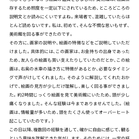
存するため照度を一定以下にされているため、ところどころの
説明文とか読みにくいですよね。来場者で、混雑していたらほ
とんど読めないです。私は、初めて、そんな不憫な思いもせず、
美術館を回る事ができたのです。
その方に、画家の説明や、絵画の特徴などをご説明していただ
けました。具体的には、この画家は、お金持ちの出身であった
ため、友人らの絵画も買い支えたりしていたのだとか、この絵
画は、右奥の水車の描き方に特徴があるとか、必要なタイミン
グで声がけしてくれました。そのように解説してくれたおか
げで、絵画の見方が少しだけ理解し、楽しく回る事ができまし
た。約2時間じっくり絵画を見て美術館にいたため、頭が少し
痛くなりました。そんな経験は今までありませんでした。（絵
画は、情報量が多いため、頭をたくさん使ってオーバーヒート
起こしていたのです。）
この日以降、複数回の経験を通して、確かに自由に感じて、観る
という意味を理解できた気がします。そのためには、一定の経